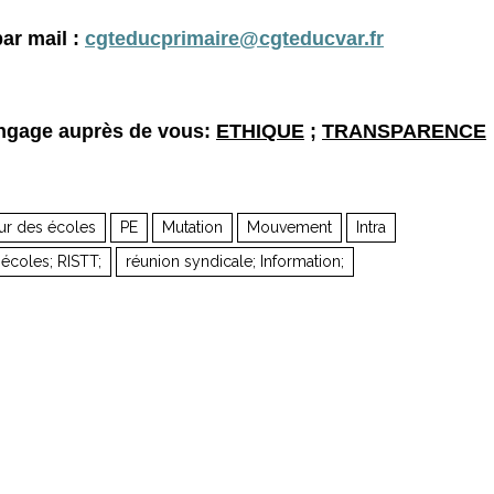
ar mail :
cgteducprimaire@cgteducvar.fr
ngage auprès de vous:
ETHIQUE
;
TRANSPARENCE
ur des écoles
PE
Mutation
Mouvement
Intra
écoles; RISTT;
réunion syndicale; Information;