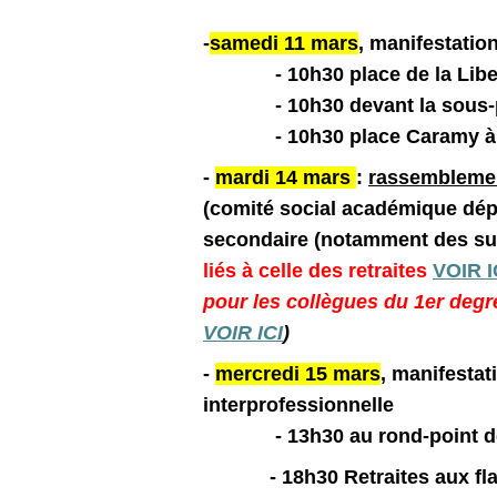
-
samedi 11 mars
, manifestation
- 10h30 place de la Libe
- 10h30 devant la sous-p
- 10h30 place Caramy à
-
mardi 14 mars
:
rassembleme
(comité social académique dép
secondaire (notamment des su
liés à celle des retraites
VOIR I
pour les collègues du 1
er
degr
VOIR ICI
)
-
mercredi 15 mars
, manifestat
interprofessionnelle
- 13h30 au rond-point de l
- 18h30 Retraites aux f