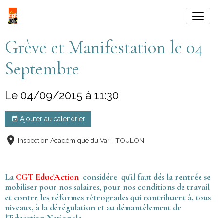
Grève et Manifestation le 04
Septembre
Le 04/09/2015
à 11:30
Ajouter au calendrier
Inspection Académique du Var - TOULON
La
CGT Educ'Action
considére qu'il faut dés la rentrée se
mobiliser pour nos salaires, pour nos conditions de travail
et contre les réformes rétrogrades qui contribuent à, tous
niveaux, à la dérégulation et au démantèlement de
l'Education Nationale.