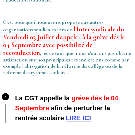
C'est pourquoi nous avons proposé aux autres
l'Intersyndicale du
organisations syndicales lors de
Vendredi 03 Juillet d'appeler à la grève dés le
04 Septembre avec possibilité de
reconduction
, et ce tant que nous n'aurons pas obtenu
satisfaction sur nos principales revendications comme par
exemple l'abrogation de la réforme du collège ou de la
réforme des rythmes scolaires.
La CGT appelle la
gréve dés le 04
Septembre
afin de perturber la
rentrée scolaire
LIRE ICI