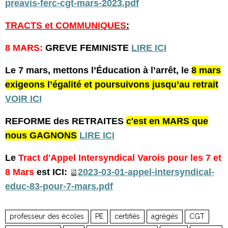
preavis-ferc-cgt-mars-2023.pdf
TRACTS et COMMUNIQUES
:
8 MARS:
GREVE FEMINISTE
LIRE ICI
Le 7 mars, mettons l’Éducation à l’arrêt, le
8 mars
exigeons l’égalité et poursuivons jusqu’au retrait
VOIR ICI
REFORME des RETRAITES
c'est en MARS que
nous GAGNONS
LIRE ICI
Le
Tract d'Appel Intersyndical Varois pour les 7 et
8 Mars
est ICI:
2023-03-01-appel-intersyndical-
educ-83-pour-7-mars.pdf
professeur des écoles
PE
certifiés
agrégés
CGT